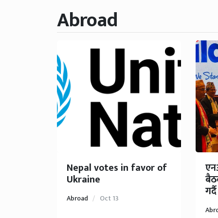
Abroad
Nepal votes in favor of
एनआ
Ukraine
बैठ
गर्
Abroad
Oct 13
Abr