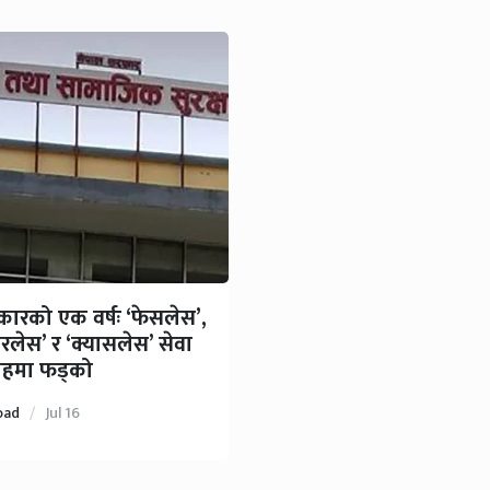
ारको एक वर्षः ‘फेसलेस’,
परलेस’ र ‘क्यासलेस’ सेवा
वाहमा फड्को
oad
Jul 16