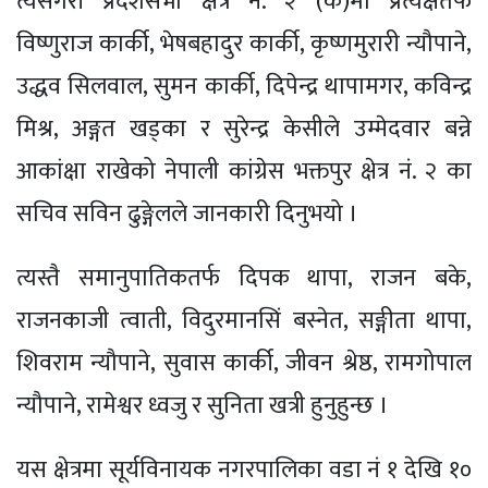
त्यसैगरी प्रदेशसभा क्षेत्र नं. २ (क)मा प्रत्यक्षतर्फ
विष्णुराज कार्की, भेषबहादुर कार्की, कृष्णमुरारी न्यौपाने,
उद्धव सिलवाल, सुमन कार्की, दिपेन्द्र थापामगर, कविन्द्र
मिश्र, अङ्गत खड्का र सुरेन्द्र केसीले उम्मेदवार बन्ने
आकांक्षा राखेको नेपाली कांग्रेस भक्तपुर क्षेत्र नं. २ का
सचिव सविन ढुङ्गेलले जानकारी दिनुभयो ।
त्यस्तै समानुपातिकतर्फ दिपक थापा, राजन बके,
राजनकाजी त्वाती, विदुरमानसिं बस्नेत, सङ्गीता थापा,
शिवराम न्यौपाने, सुवास कार्की, जीवन श्रेष्ठ, रामगोपाल
न्यौपाने, रामेश्वर ध्वजु र सुनिता खत्री हुनुहुन्छ ।
यस क्षेत्रमा सूर्यविनायक नगरपालिका वडा नं १ देखि १०